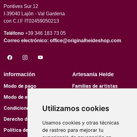
Pontives Sur 12
I-39040 Lajón - Val Gardena
con C.I.F IT02459050213
Teléfono
+39 346 183 73 05
Correo electrónico:
office@originalheideshop.com
información
Artesania Heide
Modo de pago
Familias de artistas
Modo de envio
Contacto
Utilizamos cookies
Condiciones de venta
Museo
Derecho de desistimiento
Tienda de fábrica
Usamos cookies y otras técnicas
de rastreo para mejorar tu
Política de privacidad
Puntos de venta