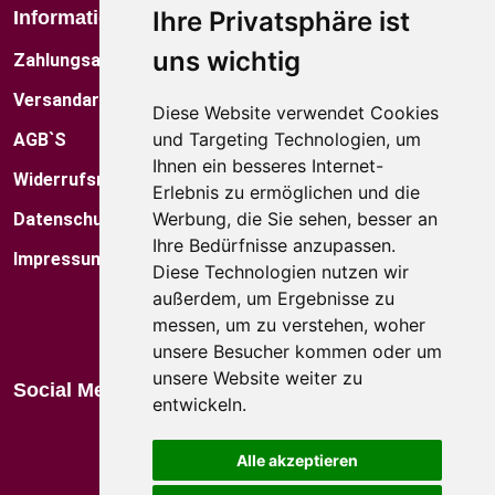
Ihre Privatsphäre ist
Informationen
Über Uns
uns wichtig
Zahlungsarten
Das Künstlerfamilie
Versandarten
Kontakt
Diese Website verwendet Cookies
und Targeting Technologien, um
AGB`S
Museum
Ihnen ein besseres Internet-
Widerrufsrecht
Factory Shop
Erlebnis zu ermöglichen und die
Werbung, die Sie sehen, besser an
Datenschutz
Standorte
Ihre Bedürfnisse anzupassen.
Impressum
Blog
Diese Technologien nutzen wir
außerdem, um Ergebnisse zu
Kataloge
messen, um zu verstehen, woher
unsere Besucher kommen oder um
unsere Website weiter zu
Social Media
entwickeln.
Alle akzeptieren
Wir akzeptieren: