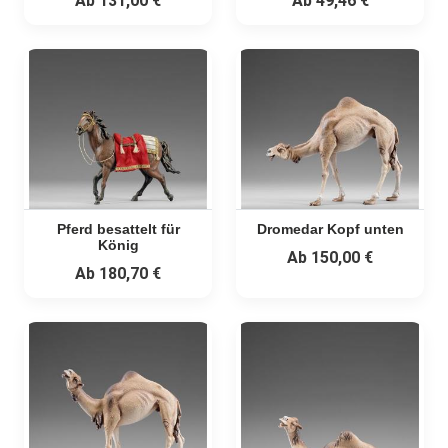
Ab
131,00 €
Ab
49,46 €
Pferd besattelt für
Dromedar Kopf unten
König
Ab
150,00 €
Ab
180,70 €