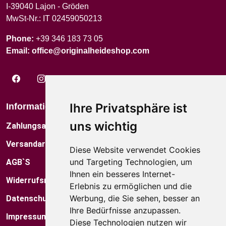
I-39040 Lajon - Gröden
MwSt-Nr.: IT 02459050213
Phone:
+39 346 183 73 05
Email:
office@originalheideshop.com
Ihre Privatsphäre ist
Informationen
Über Uns
uns wichtig
Zahlungsarten
Das Künstlerfamilie
Versandarten
Kontakt
Diese Website verwendet Cookies
und Targeting Technologien, um
AGB`S
Museum
Ihnen ein besseres Internet-
Widerrufsrecht
Factory Shop
Erlebnis zu ermöglichen und die
Werbung, die Sie sehen, besser an
Datenschutz
Standorte
Ihre Bedürfnisse anzupassen.
Impressum
Blog
Diese Technologien nutzen wir