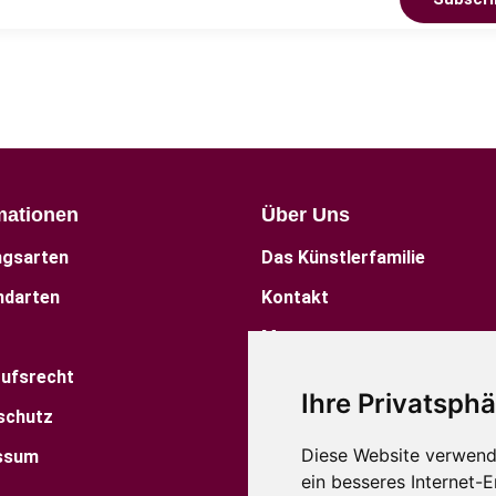
mationen
Über Uns
ngsarten
Das Künstlerfamilie
ndarten
Kontakt
Museum
rufsrecht
Factory Shop
Ihre Privatsphä
schutz
Standorte
Diese Website verwend
ssum
Blog
ein besseres Internet-