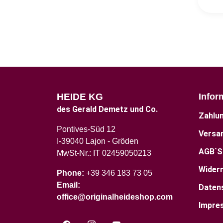
HEIDE KG
Infor
des Gerald Demetz und Co.
Zahlu
Pontives-Süd 12
Versa
I-39040 Lajon - Gröden
AGB`S
MwSt-Nr.: IT 02459050213
Wider
Phone:
+39 346 183 73 05
Email:
Daten
office@originalheideshop.com
Impre