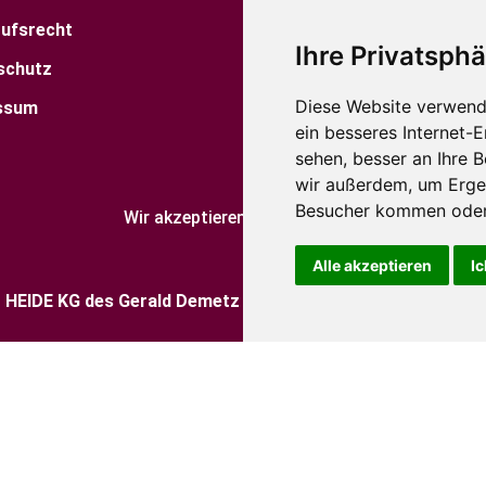
rufsrecht
Factory Shop
Ihre Privatsphä
schutz
Standorte
Diese Website verwend
ssum
Blog
ein besseres Internet-
Kataloge
sehen, besser an Ihre 
wir außerdem, um Erge
Besucher kommen oder 
Wir akzeptieren:
Alle akzeptieren
Ic
6
HEIDE KG des Gerald Demetz und Co. -
Partita IVA.: IT0245