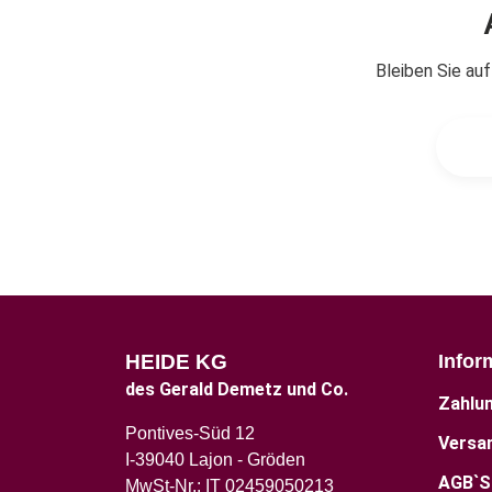
Bleiben Sie au
HEIDE KG
Infor
des Gerald Demetz und Co.
Zahlu
Pontives-Süd 12
Versa
I-39040 Lajon - Gröden
AGB`S
MwSt-Nr.: IT 02459050213