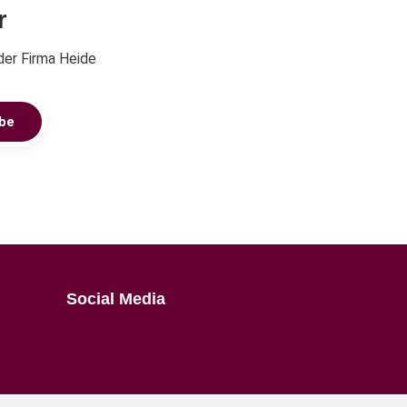
r
der Firma Heide
be
Social Media