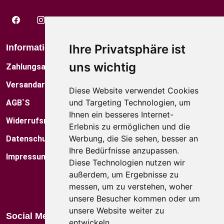
Ihre Privatsphäre ist
Informationen
Über Uns
uns wichtig
Zahlungsarten
Das Künstlerfamilie
Versandarten
Kontakt
Diese Website verwendet Cookies
und Targeting Technologien, um
AGB`S
Museum
Ihnen ein besseres Internet-
Widerrufsrecht
Factory Shop
Erlebnis zu ermöglichen und die
Werbung, die Sie sehen, besser an
Datenschutz
Standorte
Ihre Bedürfnisse anzupassen.
Impressum
Blog
Diese Technologien nutzen wir
außerdem, um Ergebnisse zu
Kataloge
messen, um zu verstehen, woher
unsere Besucher kommen oder um
unsere Website weiter zu
Social Media
entwickeln.