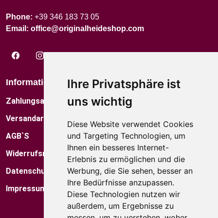
Phone:
+39 346 183 73 05
Email:
office@originalheideshop.com
Ihre Privatsphäre ist
Informationen
Über Uns
uns wichtig
Zahlungsarten
Das Künstlerfamilie
Versandarten
Kontakt
Diese Website verwendet Cookies
und Targeting Technologien, um
AGB`S
Museum
Ihnen ein besseres Internet-
Widerrufsrecht
Factory Shop
Erlebnis zu ermöglichen und die
Werbung, die Sie sehen, besser an
Datenschutz
Standorte
Ihre Bedürfnisse anzupassen.
Impressum
Blog
Diese Technologien nutzen wir
außerdem, um Ergebnisse zu
Kataloge
messen, um zu verstehen, woher